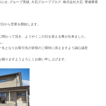
知らせ
,
グループ実績
,
大石グループブログ
,
株式会社大石
,
警備事業
2日から営業を開始します。
に関わって頂き、ようやくこの日を迎える事が出来ました。
ん。
一丸となりお取引先の皆様のご期待に添えますよう誠心誠意
。
を賜りますようよろしくお願い申し上げます。