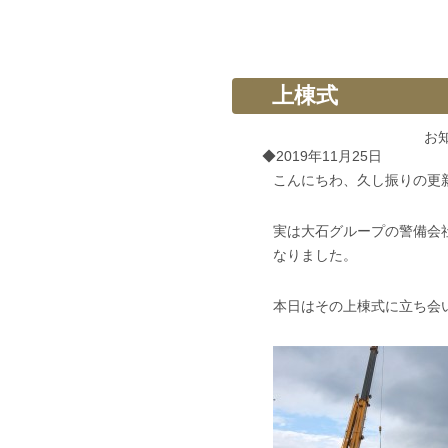
上棟式
お
◆2019年11月25日
こんにちわ、久し振りの更
実は大石グループの警備会
なりました。
本日はその
上棟式
に立ち会