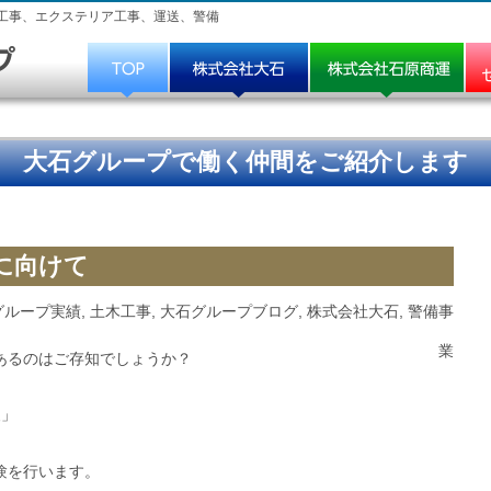
工事、エクステリア工事、運送、警備
大石グループで働く仲間をご紹介します
に向けて
グループ実績
,
土木工事
,
大石グループブログ
,
株式会社大石
,
警備事
業
あるのはご存知でしょうか？
級」
験を行います。