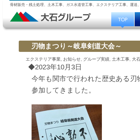
骨材販売・残土処理、土木工事、ガス水道管工事、エクステリア工事、運送
刃物まつり～岐阜剣道大会～
エクステリア事業
,
お知らせ
,
グループ実績
,
土木工事
,
大
◆2023年10月3日
今年も関市で行われた歴史ある刃
参加してきました。