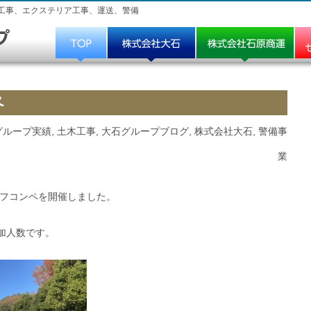
工事、エクステリア工事、運送、警備
ペ
グループ実績
,
土木工事
,
大石グループブログ
,
株式会社大石
,
警備事
業
ゴルフコンペを開催しました。
加人数です。