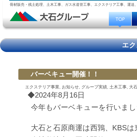
骨材販売・残土処理、土木工事、ガス水道管工事、エクステリア工事、運送
エク
バーベキュー開催！！
エクステリア事業
,
お知らせ
,
グループ実績
,
土木工事
,
大
◆2024年8月16日
今年もバーベキューを行いまし
大石と石原商運は西鶉、KBS