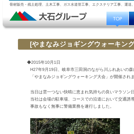
骨材販売・残土処理、土木工事、ガス水道管工事、エクステリア工事、運送
[やまなみジョギングウォーキング
◆2015年10月1日
H27年9月19日、岐阜市三田洞のながら川ふれあいの
「やまなみジョギングウォーキング大会」が開催され
当日は雲一つない快晴に恵まれ気持ちの良いマラソン
当社は会場の駐車場、コースでの沿道において交通誘
事故もなく無事に警備業務を遂行しました。