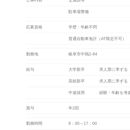
仕事内容
交通誘導
駐車場警備
応募資格
学歴・年齢不問
普通自動車免許（AT限定不可）
勤務地
岐阜市中鶉2-84
給与
大学新卒
求人票に準ずる
高校新卒
求人票に準ずる
中途採用
経験・年齢を考
賞与
年2回
勤務時間
8：00～17：00