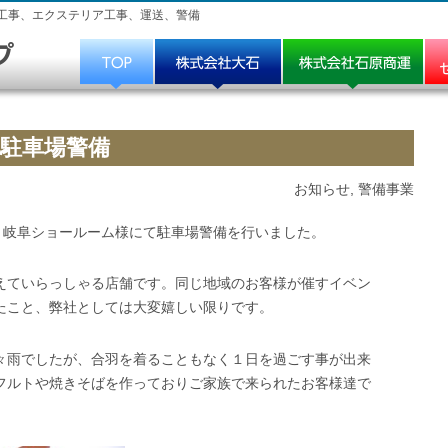
工事、エクステリア工事、運送、警備
駐車場警備
お知らせ
,
警備事業
ＩＬ岐阜ショールーム様にて駐車場警備を行いました。
えていらっしゃる店舗です。同じ地域のお客様が催すイベン
たこと、弊社としては大変嬉しい限りです。
々雨でしたが、合羽を着ることもなく１日を過ごす事が出来
フルトや焼きそばを作っておりご家族で来られたお客様達で