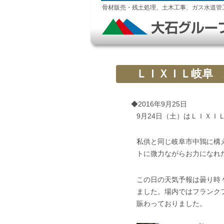
骨材販売・残土処理、土木工事、ガス水道管
ＬＩＸＩＬ岐阜 
◆2016年9月25日
9月24日（土）はＬＩＸ
私供と同じ岐阜市中鶉に構
トに微力ながらお力になれ
この日の天気予報は曇り時
ました。場内ではフランク
賑わっておりました。